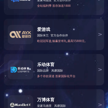
工程造价司法鉴定时限
司法鉴定的流程如下：
1审价鉴定的申请
2审价费用的预付
3审价单位的选定