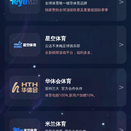
行业新闻
TIAN TONG YUAN
工程造价司法鉴定
天同源
行业新闻
：20
关于工程造价的司法鉴定因为通常和法院相关系，有着
有时会拖上一两年或者好几年的情况。那么工程造价司法鉴